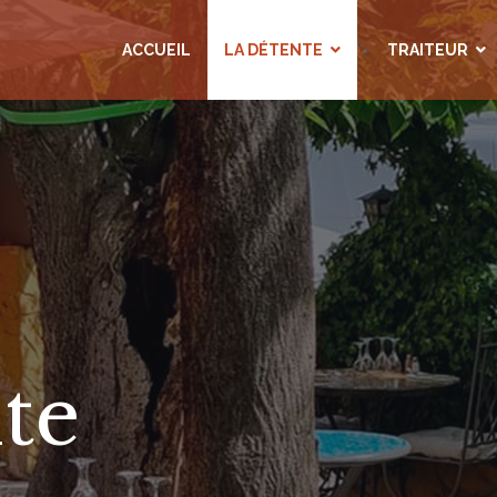
ACCUEIL
LA DÉTENTE
">
TRAITEUR
te