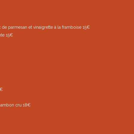
 de parmesan et vinaigrette à la framboise 15€
nte 15€
2€
 jambon cru 18€