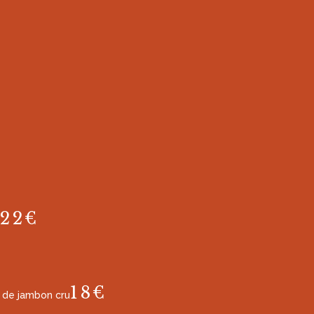
22€
18€
 de jambon cru