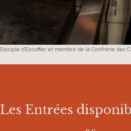
Disciple d'Escoffier et membre de la Confrérie des Chev
Les Entrées disponibl