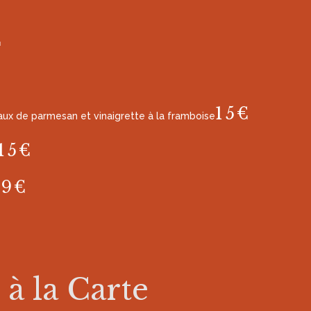
€
€
15€
aux de parmesan et vinaigrette à la framboise
15€
19€
 à la Carte