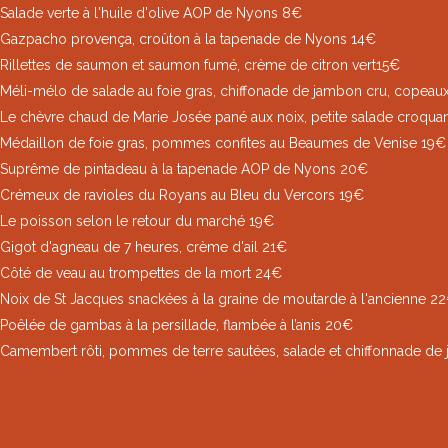
Salade verte à l'huile d'olive AOP de Nyons 8€
Gazpacho provença, croûton à la tapenade de Nyons 14€
Rillettes de saumon et saumon fumé, crème de citron vert15€
Méli-mélo de salade au foie gras, chiffonade de jambon cru, copeaux
Le chèvre chaud de Marie Josée pané aux noix, petite salade croqua
Médaillon de foie gras, pommes confites au Beaumes de Venise 19€
Suprême de pintadeau à la tapenade AOP de Nyons 20€
Crémeux de ravioles du Royans au Bleu du Vercors 19€
Le poisson selon le retour du marché 19€
Gigot d'agneau de 7 heures, crème d'ail 21€
Côté de veau au trompettes de la mort 24€
Noix de St Jacques snackées à la graine de moutarde à l'ancienne 2
Poêlée de gambas à la persillade, flambée à l’anis 20€
Camembert rôti, pommes de terre sautées, salade et chiffonnade de