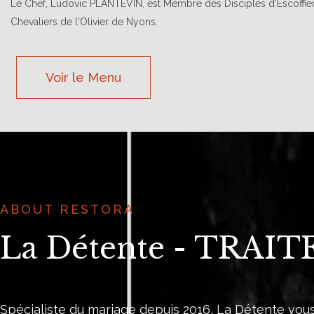
Le Chef, Ludovic PLANTEVIN, est Membre des Disciples d'Escoffier 
Chevaliers de l'Olivier de Nyons.
Voir le Menu
ABOUT RESTORA
La Détente - TRAI
Spécialiste du mariage depuis 2016, La Détente vous