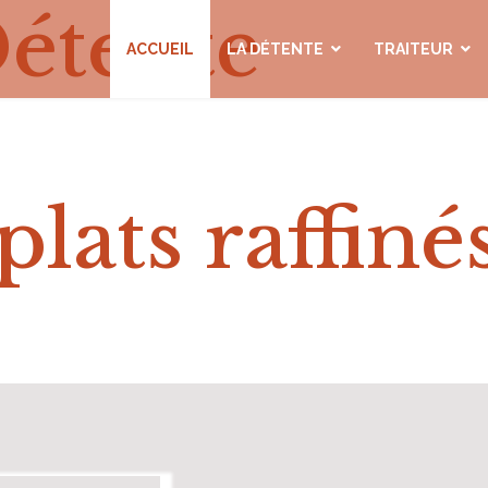
étente
ACCUEIL
LA DÉTENTE
TRAITEUR
T - TRAITEUR
plats raffiné
es goûts