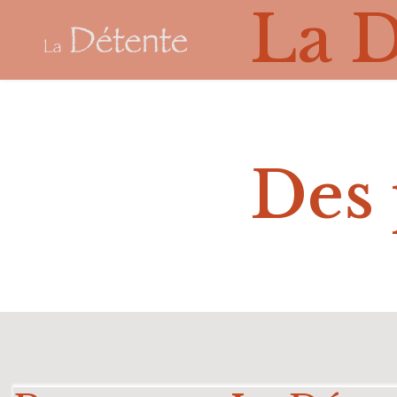
La D
RESTAURAN
Des 
Pour tous l