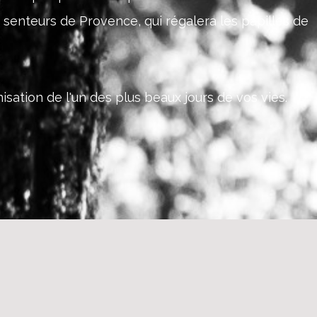
ux senteurs de Provence, qui régalera les papilles de
isation de l'un des plus beaux jours de vos vies.