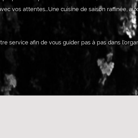
avec vos attentes...Une cuisine de saison raffinée, a
tre service afin de vous guider pas à pas dans l'organ