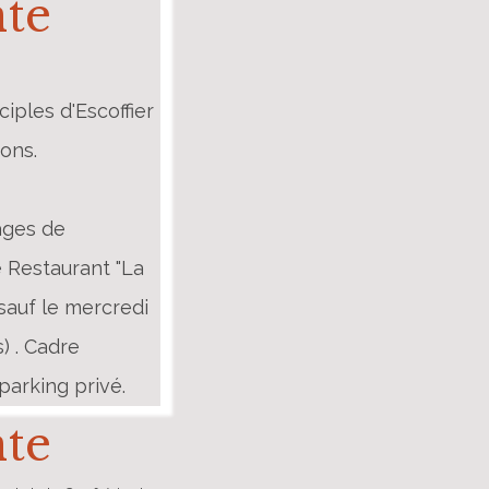
nte
ples d'Escoffier
yons.
ages de
 Restaurant "La
 sauf le mercredi
) . Cadre
arking privé.
nte